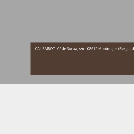
CAL PAIROT- C/ de Sorba, s/n - 08612 Montmajor (Berguedà 