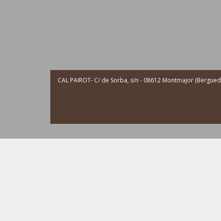
CAL PAIROT- C/ de Sorba, s/n - 08612 Montmajor (Berguedà 