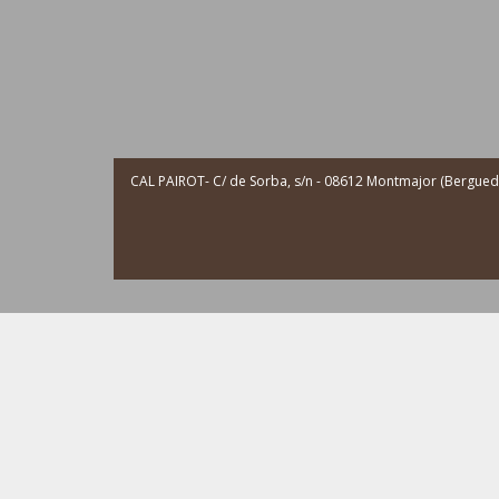
CAL PAIROT- C/ de Sorba, s/n - 08612 Montmajor (Berguedà 