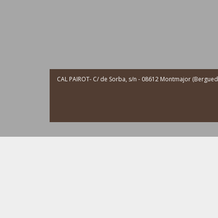
CAL PAIROT- C/ de Sorba, s/n - 08612 Montmajor (Berguedà 