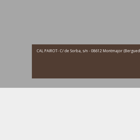
CAL PAIROT- C/ de Sorba, s/n - 08612 Montmajor (Berguedà 