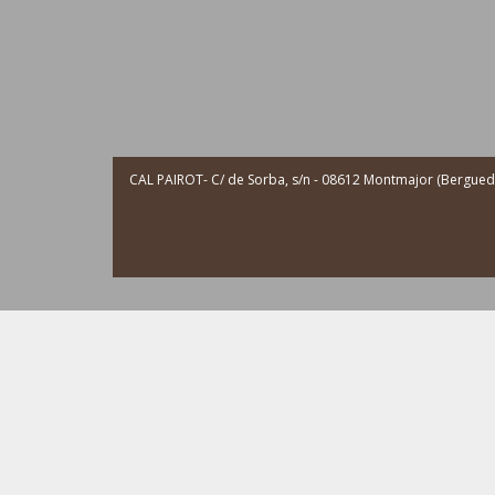
CAL PAIROT- C/ de Sorba, s/n - 08612 Montmajor (Berguedà 