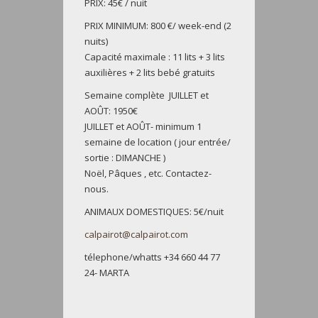
PRIX: 45€ / nuit
PRIX MINIMUM: 800 €/ week-end (2
nuits)
Capacité maximale : 11 lits + 3 lits
auxilières + 2 lits bebé gratuits
Semaine complète JUILLET et
AOÛT: 1950€
JUILLET et AOÛT- minimum 1
semaine de location ( jour entrée/
sortie : DIMANCHE )
Noël, Pâques , etc. Contactez-
nous.
ANIMAUX DOMESTIQUES: 5€/nuit
calpairot@calpairot.com
télephone/whatts +34 660 44 77
24- MARTA