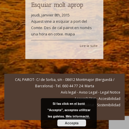
Esquiar molt aprop
jeudi, janvier 8th, 2015
Aquest vine a esquiar a port del
Comte. Des de cal pairot en només
una hora en cotxe. mapa
Lire la suite
CAL PAIROT- C/ de Sorba, s/n - 08612 Montmajor (Berguedà /
Barcelona) - Tel. 660 44 77 24: Marta
Avís legal - Aviso Legal - Legal Notice
Accessibilitat - Accesibilidad
Si fas click en el botó
Sostenibilitat - Sostenibilidad
"Accepta", acceptes utilitzar
les galetes.
Més informació.
Accepta