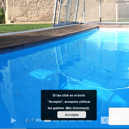
Si fas click en el botó
"Accepta", acceptes utilitzar
les galetes.
Més informació.
Accepta
2
/
7