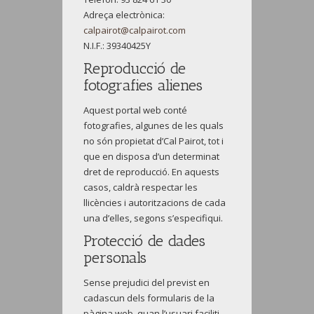
Adreça electrònica:
calpairot@calpairot.com
N.I.F.: 39340425Y
Reproducció de
fotografies alienes
Aquest portal web conté
fotografies, algunes de les quals
no són propietat d’Cal Pairot, tot i
que en disposa d’un determinat
dret de reproducció. En aquests
casos, caldrà respectar les
llicències i autoritzacions de cada
una d’elles, segons s’especifiqui.
Protecció de dades
personals
Sense prejudici del previst en
cadascun dels formularis de la
pàgina web, quan l’usuari faciliti