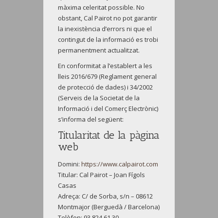
màxima celeritat possible. No
obstant, Cal Pairot no pot garantir
la inexistència d’errors ni que el
contingut de la informació es trobi
permanentment actualitzat.
En conformitat a l’establert a les
lleis 2016/679 (Reglament general
de protecció de dades) i 34/2002
(Serveis de la Societat de la
Informació i del Comerç Electrònic)
s’informa del següent:
Titularitat de la pàgina
web
Domini:
https://www.calpairot.com
Titular: Cal Pairot – Joan Fígols
Casas
Adreça: C/ de Sorba, s/n – 08612
Montmajor (Berguedà / Barcelona)
Telèfon: 93 824 61 30