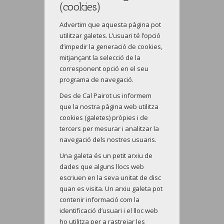
(cookies)
Advertim que aquesta pàgina pot
utilitzar galetes. L’usuari té l’opció
d’impedir la generació de cookies,
mitjançant la selecció de la
corresponent opció en el seu
programa de navegació.
Des de Cal Pairot us informem
que la nostra pàgina web utilitza
cookies (galetes) pròpies i de
tercers per mesurar i analitzar la
navegació dels nostres usuaris.
Una galeta és un petit arxiu de
dades que alguns llocs web
escriuen en la seva unitat de disc
quan es visita. Un arxiu galeta pot
contenir informació com la
identificació d’usuari i el lloc web
ho utilitza per a rastrejar les