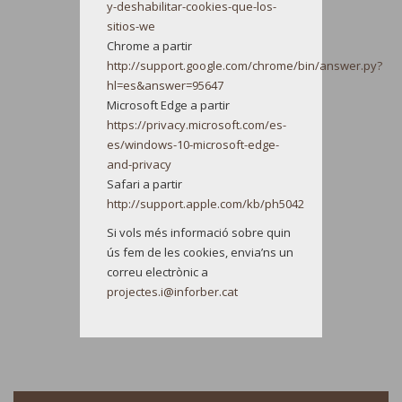
y-deshabilitar-cookies-que-los-
sitios-we
Chrome a partir
http://support.google.com/chrome/bin/answer.py?
hl=es&answer=95647
Microsoft Edge a partir
https://privacy.microsoft.com/es-
es/windows-10-microsoft-edge-
and-privacy
Safari a partir
http://support.apple.com/kb/ph5042
Si vols més informació sobre quin
ús fem de les cookies, envia’ns un
correu electrònic a
projectes.i@inforber.cat