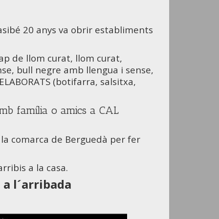
asibé 20 anys va obrir establiments
ap de llom curat, llom curat,
se, bull negre amb llengua i sense,
 ELABORATS (botifarra, salsitxa,
amb família o amics a CAL
e la comarca de Berguedà per fer
rribis a la casa.
a l´arribada