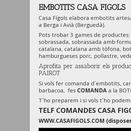
EMBOTITS CASA FIGOLS
Casa Fígols elabora embotits artes
a Berga i Avià (Berguedà).
Pots trobar 3 games de productes: C
sobrassada, sobrassada amb formatg
catalana, catalana amb tòfona, boti
hamburgueses porc, pollastre, vedel
Aprofita per assaborir els prod
PAIROT
Si vols fer comanda d´embotits, car
barbacoa, fes
COMANDA
a la BOT
T´ho preparem i si vols t´ho podem 
TELF COMANDES CASA FIGOLS
WWW.CASAFIGOLS.COM (disposem 