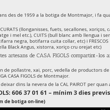
ans des de 1959 a la botiga de Montmajor, i fa qu
URATS (llonganisses, fuets, secallones, xoriços, c
e i mel etc.), CUITS (bull blanc amb llengua i sen
farra negra, botifarra cuita collar, etc) i FRESCOS
la Black Angus, xistorra, xoriço cru orejat etc)
uctes artesans de CASA FIGOLS compartint-los 
n de pollastre, xai, porc, vedella de productors d
IGA CASA FIGOLS de Montmajor.
deixar dins la nevera de la CAL PAIROT per quan a
: 606 37 01 61 – mínim 3 dies previs 
de botiga on-line)