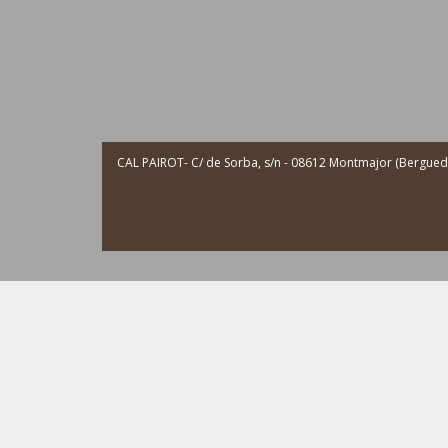
CAL PAIROT- C/ de Sorba, s/n - 08612 Montmajor (Berguedà 