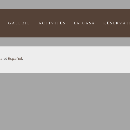
GALERIE
ACTIVITÉS
LA CASA
RÉSERVAT
la
et
Español
.