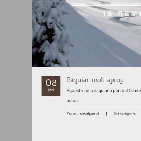
Esquiar molt aprop
08
JAN
Aquest vine a esquiar a port del Comte
mapa
Par adminCalpairot
|
Sin categoría