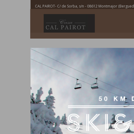
CAL PAIROT- C/ de Sorba, s/n - 08612 Montmajor (Berguedà 