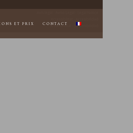
Avís legal - Aviso Legal - Legal Notice
Accessibilitat - Accesibilidad
IONS ET PRIX
CONTACT
Sostenibilitat - Sostenibilidad