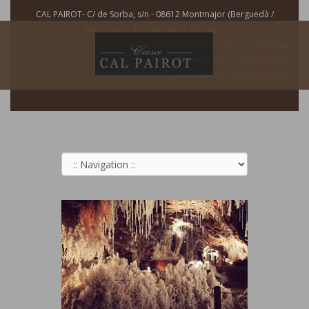
CAL PAIROT- C/ de Sorba, s/n - 08612 Montmajor (Berguedà /
Barcelona) - Tel. 660 44 77 24: Marta
Avís legal - Aviso Legal - Legal Notice
Accessibilitat - Accesibilidad
Sostenibilitat - Sostenibilidad