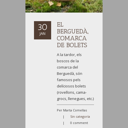
EL
30
BERGUEDÀ,
JAN
COMARCA
DE BOLETS
A la tardor, els
boscos de la
comarca del
Berguedà, són
famosos pels
delíciosos bolets
(rovellons, cama-
grocs, llenegues, etc.)
Per Marta Comellas
|
Sin categoría
|
0 comment