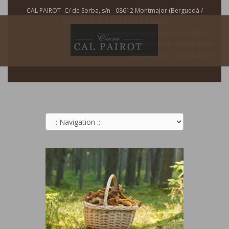
CAL PAIROT- C/ de Sorba, s/n - 08612 Montmajor (Berguedà /
Barcelona) - Tel. 660 44 77 24: Marta
Avís legal - Aviso Legal - Legal Notice
Accessibilitat - Accesibilidad
Sostenibilitat - Sostenibilidad