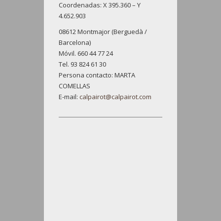
Coordenadas: X 395.360 – Y
4.652.903
08612 Montmajor (Berguedà /
Barcelona)
Móvil. 660 44 77 24
Tel. 93 824 61 30
Persona contacto: MARTA
COMELLAS
E-mail:
calpairot@calpairot.com