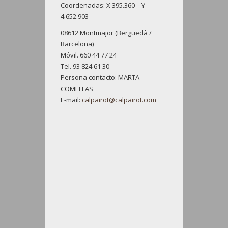
Coordenadas: X 395.360 – Y
4.652.903
08612 Montmajor (Berguedà /
Barcelona)
Móvil. 660 44 77 24
Tel. 93 824 61 30
Persona contacto: MARTA
COMELLAS
E-mail:
calpairot@calpairot.com