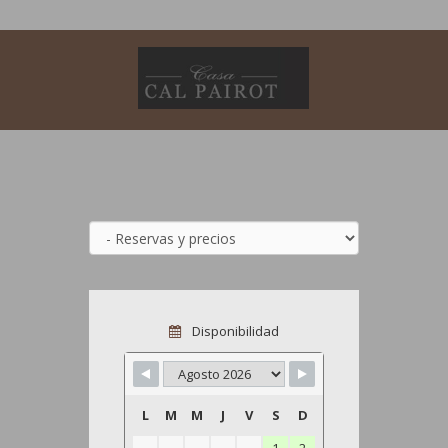
Disponibilidad
L
M
M
J
V
S
D